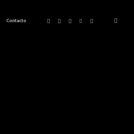
facebook
linkedin
instagram
tiktok
phone
Contacto